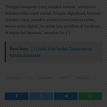
“Dengan komputer yang semakin banyak, mengurus
dokumen bisa cepat selesai. Dengan digitalisasi, layanan
semakin cepat, semakin presisi karena jalurnya jelas,
semua serba digital. Itu sudah kita masifkan di Surabaya,
di segala lini layanan,” pungkas Eri. (*)
Baca Juga:
711 Jukir Kini Sudah Terintegrasi
Sistem Nontunai
bank jatim
csr
komputer
pemkot
surabaya
Facebook
Twitter
Telegram
WhatsAp