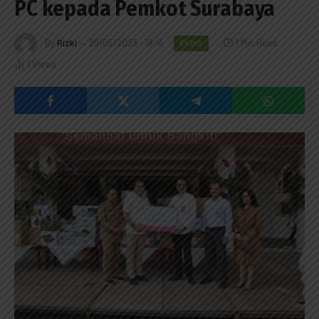
PC kepada Pemkot Surabaya
By
Rizki
29/05/2023 - 18:41
1 Min Read
EKBIS
1
Views