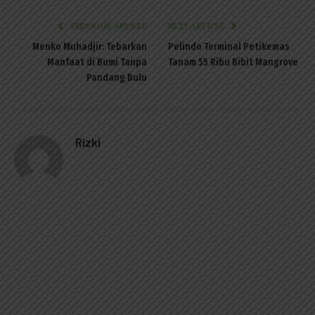
PREVIOUS ARTICLE
NEXT ARTICLE
Menko Muhadjir: Tebarkan
Pelindo Terminal Petikemas
Manfaat di Bumi Tanpa
Tanam 55 Ribu Bibit Mangrove
Pandang Bulu
Rizki