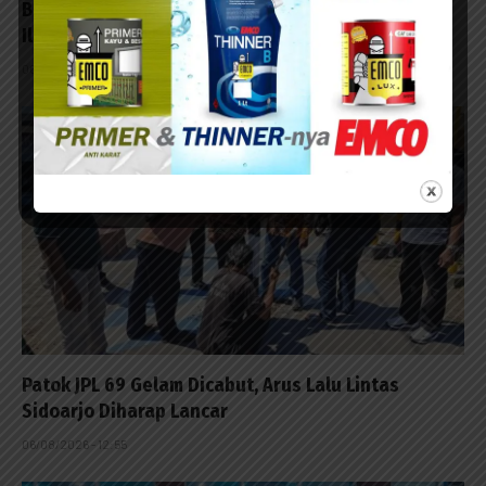
BPOM Surabaya Musnahkan 97.676 Tablet Obat
Ilegal Senilai Rp540 Juta
06/08/2026 - 14:14
Patok JPL 69 Gelam Dicabut, Arus Lalu Lintas
Sidoarjo Diharap Lancar
06/08/2026 - 12:55