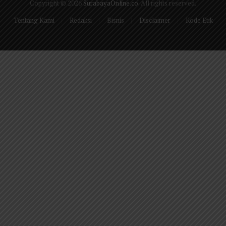
Copyright © 2026
SurabayaOnline.co
. All rights reserved.
Tentang Kami
Redaksi
Bisnis
Disclaimer
Kode Etik