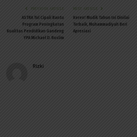
PREVIOUS ARTICLE
NEXT ARTICLE
ASTRA Tol Cipali Bantu
Keren! Mudik Tahun Ini Dinilai
Program Peningkatan
Terbaik, Muhammadiyah Beri
Kualitas Pendidikan Gandeng
Apresiasi
YPA Michael D. Ruslim
Rizki