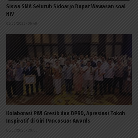
Siswa SMA Seluruh Sidoarjo Dapat Wawasan soal
HIV
06/08/2026 - 05:49
Kolaborasi PWI Gresik dan DPRD, Apresiasi Tokoh
Inspiratif di Giri Pancasuar Awards
05/08/2026 - 20:05