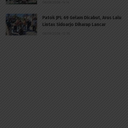
06/08/2026 - 14:14
Patok JPL 69 Gelam Dicabut, Arus Lalu
Lintas Sidoarjo Diharap Lancar
06/08/2026 - 12:55