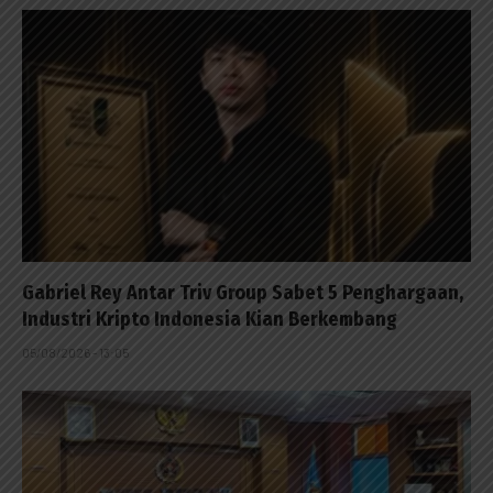
Gabriel Rey Antar Triv Group Sabet 5 Penghargaan,
Industri Kripto Indonesia Kian Berkembang
05/08/2026 - 13:05