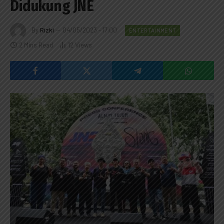
Didukung JNE
By
Rizki
04/05/2023 - 17:00
ENTERTAINMENT
2 Mins Read
12
Views