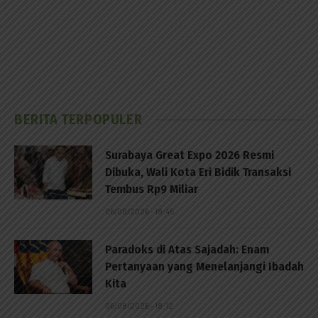
BERITA TERPOPULER
Surabaya Great Expo 2026 Resmi
Dibuka, Wali Kota Eri Bidik Transaksi
Tembus Rp9 Miliar
06/08/2026 - 18:45
Paradoks di Atas Sajadah: Enam
Pertanyaan yang Menelanjangi Ibadah
Kita
06/08/2026 - 18:12