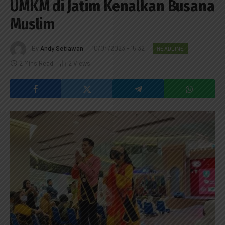
UMKM di Jatim Kenalkan Busana
Muslim
By
Andy Setiawan
10/04/2023 - 15:32
HEADLINE
2 Mins Read
2
Views