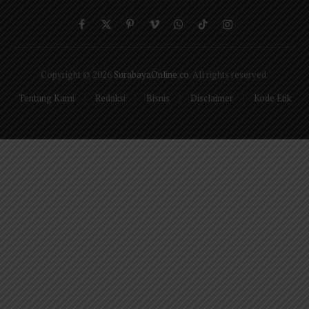
Facebook
X
Pinterest
Vimeo
WhatsApp
TikTok
Instagram
(Twitter)
Copyright © 2026
SurabayaOnline.co
. All rights reserved.
Tentang Kami
Redaksi
Bisnis
Disclaimer
Kode Etik