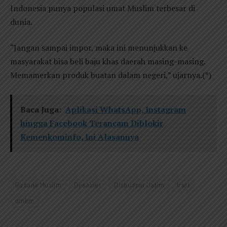
Indonesia punya populasi umat Muslim terbesar di
dunia.
“Jangan sampai impor, maka ini menunjukkan ke
masyarakat bisa beli baju khas daerah masing-masing.
Memamerkan produk buatan dalam negeri,” ujarnya.(*)
Baca Juga:
Aplikasi WhatsApp, Instagram
hingga Facebook Terancam Diblokir
Kemenkominfo, Ini Alasannya
Busana Muslim
Desainer
Disbudpar Jatim
Irari
umkm