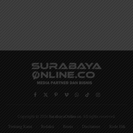
Facebook
X
Pinterest
Vimeo
WhatsApp
TikTok
Instagram
(Twitter)
Copyright © 2026
SurabayaOnline.co
. All rights reserved.
Tentang Kami
Redaksi
Bisnis
Disclaimer
Kode Etik