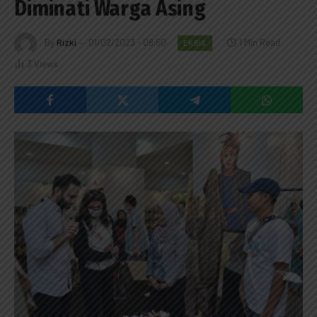
Diminati Warga Asing
By
Rizki
01/02/2023 - 08:50
1 Min Read
EKBIS
3
Views