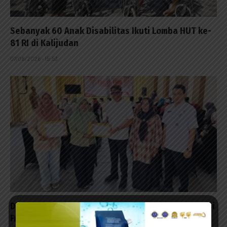
Sebanyak 60 Anak Disabilitas Ikuti Lomba HUT ke-
81 RI di Kalijudan
07/08/2026 - 15:53
DKUPP Probolinggo Latih 50 Pelaku Usaha Produksi
Frozen Food Berbahan Ayam