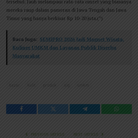
tersebut. Jauh melampaui rata-rata omzet yang biasanya
mereka raup dalam pameran di Jawa Tengah dan Jawa
Timur yang hanya berkisar Rp 10-20 juta.(*)
Baca Juga:
SEMIPRO 2026 Jadi Magnet Wisata,
Kuliner UMKM dan Layanan Publik Diserbu
Masyarakat
bazar
kulit
produk
sig
umkm
Facebook
Twitter
Telegram
WhatsAp
PREVIOUS ARTICLE
NEXT ARTICLE