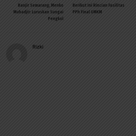
Banjir Semarang, Menko
Berikut Ini Rincian Fasilitas
Muhadjir: Luruskan Sungai
PPh Final UMKM
Pengkol
Rizki