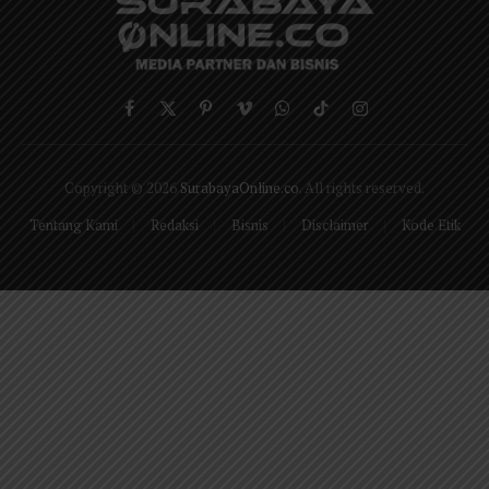
Facebook
X
Pinterest
Vimeo
WhatsApp
TikTok
Instagram
(Twitter)
Copyright © 2026
SurabayaOnline.co
. All rights reserved.
Tentang Kami
Redaksi
Bisnis
Disclaimer
Kode Etik