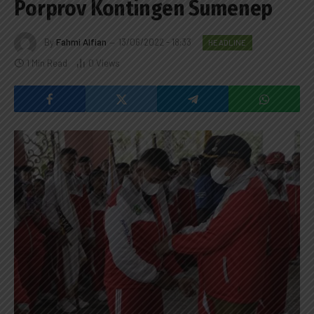
Porprov Kontingen Sumenep
By
Fahmi Alfian
13/06/2022 - 18:33
HEADLINE
1 Min Read
0
Views