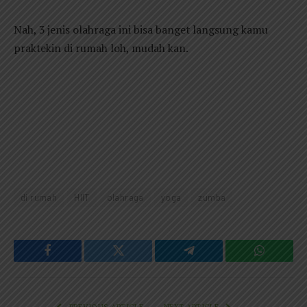
Nah, 3 jenis olahraga ini bisa banget langsung kamu
praktekin di rumah loh, mudah kan.
di rumah
HIIT
olahraga
yoga
zumba
Facebook
Twitter
Telegram
WhatsAp
PREVIOUS ARTICLE
NEXT ARTICLE