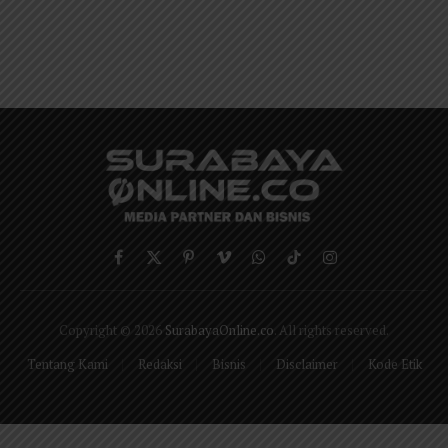
Facebook
X
Pinterest
Vimeo
WhatsApp
TikTok
Instagram
(Twitter)
Copyright © 2026
SurabayaOnline.co
. All rights reserved.
Tentang Kami
Redaksi
Bisnis
Disclaimer
Kode Etik