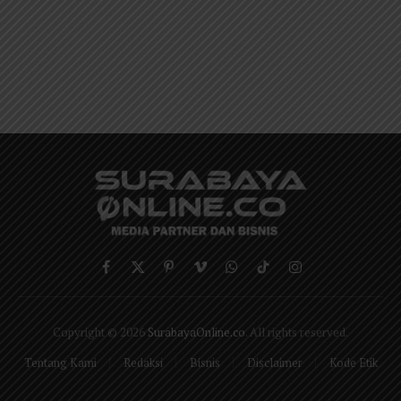
Facebook
X
Pinterest
Vimeo
WhatsApp
TikTok
Instagram
(Twitter)
Copyright © 2026
SurabayaOnline.co
. All rights reserved.
Tentang Kami
Redaksi
Bisnis
Disclaimer
Kode Etik