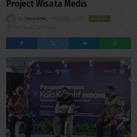
Project Wisata Medis
By
Fahmi Alfian
17/09/2021 - 20:00
HEADLINE
2 Mins Read
0
Views