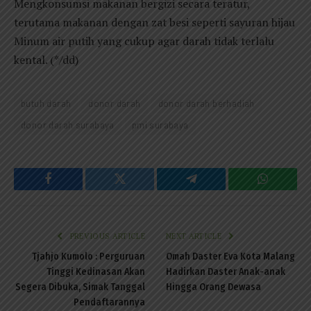
Mengkonsumsi makanan bergizi secara teratur,
terutama makanan dengan zat besi seperti sayuran hijau
Minum air putih yang cukup agar darah tidak terlalu
kental. (*/dd)
butuh darah
donor darah
donor darah berhadiah
donor darah surabaya
pmi surabaya
Facebook
Twitter
Telegram
WhatsAp
PREVIOUS ARTICLE
NEXT ARTICLE
Tjahjo Kumolo : Perguruan
Omah Daster Eva Kota Malang
Tinggi Kedinasan Akan
Hadirkan Daster Anak-anak
Segera Dibuka, Simak Tanggal
Hingga Orang Dewasa
Pendaftarannya