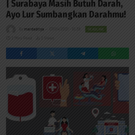
| Surabaya Masih Butuh Darah,
Ayo Lur Sumbangkan Darahmu!
By
mardaditya
07/04/2021 - 10:38
HEADLINE
2 Mins Read
2
Views