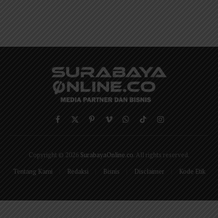
Facebook
X
Pinterest
Vimeo
WhatsApp
TikTok
Instagram
(Twitter)
Copyright © 2026
SurabayaOnline.co
. All rights reserved.
Tentang Kami
Redaksi
Bisnis
Disclaimer
Kode Etik