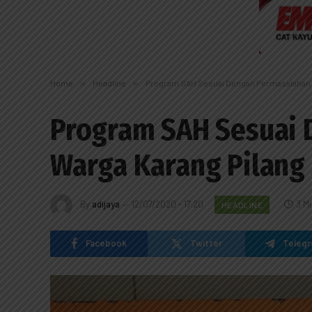
Home
»
Headline
»
Program SAH Sesuai Dengan Permasalahan d
Program SAH Sesuai 
Warga Karang Pilang
By
adijaya
12/07/2020 - 17:20
3 M
HEADLINE
Facebook
Twitter
Teleg