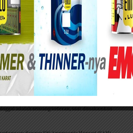
otan desinfektan untuk pencegahan Covid – 19 di
ang Surabaya, yang dilaksanakan oleh Tim Siti
 permasalahan sosial antara lain :
karena persaingan ditentukan dengan ukuran jarak
sehingga kalah dalam persaingan bila mendaftar
 sekolah otomatis lebih jauh.
 akurat, warga yang mampu justru mendapat
n dan sudah didaftarkan malah tidak menerima.
en meninggal karena Covid 19, yang dinilai
inggal adalah seorang veteran, saat dimakamkan
 pertemuan dengan Siti Anggraenie Hapsari (SAH)