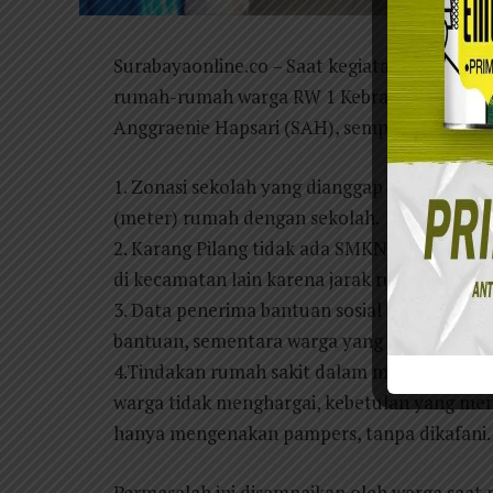
Surabayaonline.co – Saat kegiatan penyempr
rumah-rumah warga RW 1 Kebraon, Karang Pil
Anggraenie Hapsari (SAH), sempat mengemuka
1. Zonasi sekolah yang dianggap tidak adil, 
(meter) rumah dengan sekolah.
2. Karang Pilang tidak ada SMKN dan SMAN, 
di kecamatan lain karena jarak rumah dengan
3. Data penerima bantuan sosial yang tidak
bantuan, sementara warga yang membutuhka
4.Tindakan rumah sakit dalam menangani pasi
warga tidak menghargai, kebetulan yang men
hanya mengenakan pampers, tanpa dikafani.
Permasalah ini disampaikan oleh warga saat