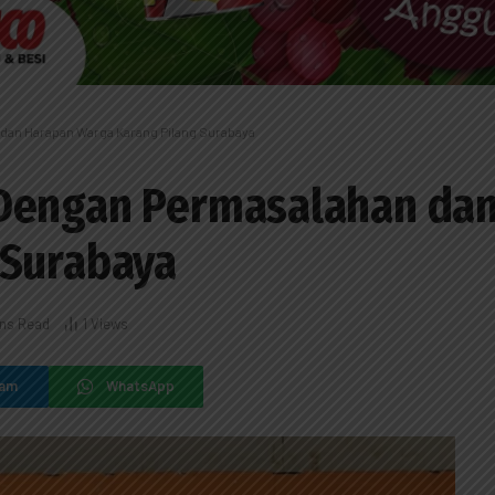
an Harapan Warga Karang Pilang Surabaya
Dengan Permasalahan da
 Surabaya
ins Read
1
Views
ram
WhatsApp