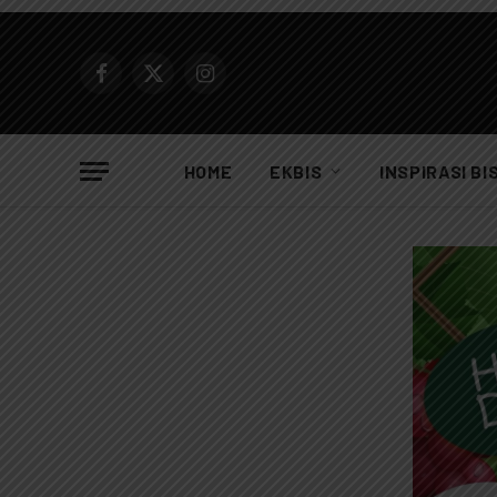
Facebook
X
Instagram
(Twitter)
HOME
EKBIS
INSPIRASI BI