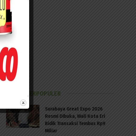
BERITA TERPOPULER
Surabaya Great Expo 2026
Resmi Dibuka, Wali Kota Eri
Bidik Transaksi Tembus Rp9
Miliar