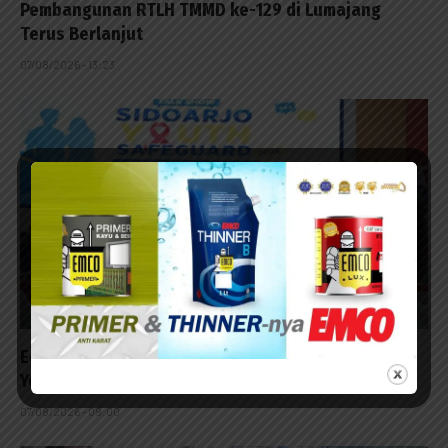
Pembangunan RTLH TMMD ke-129 di Lumajang
Terus Berlanjut
07/08/2026 - 13:23
Edukasi HIV Sejak Sekolah, Sidoarjo Luncurkan
Youth Safeguard 2026
07/08/2026 - 09:00