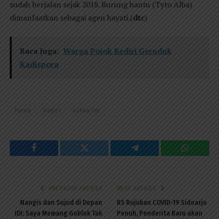
sudah berjalan sejak 2018. Burung hantu (Tyto Alba)
dimanfaatkan sebagai agen hayati.(
dtc
)
Baca Juga:
Warga Pojok Kediri Geruduk
Kadispora
hama
kediri
satwa liar
Facebook
Twitter
Telegram
WhatsAp
PREVIOUS ARTICLE
NEXT ARTICLE
Nangis dan Sujud di Depan
RS Rujukan COVID-19 Sidoarjo
IDI: Saya Memang Goblok Tak
Penuh, Penderita Baru akan