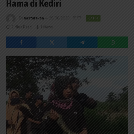
Hama di Kediri
By
hastareksa
29/06/2020 - 15:57
JATIM
2 Mins Read
1
Views