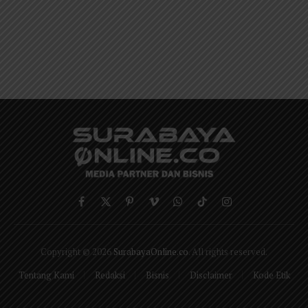
Facebook
X
Pinterest
Vimeo
WhatsApp
TikTok
Instagram
(Twitter)
Copyright © 2026
SurabayaOnline.co
. All rights reserved.
Tentang Kami
Redaksi
Bisnis
Disclaimer
Kode Etik