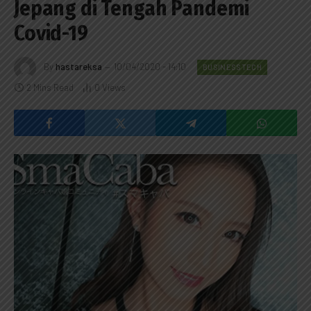
Jepang di Tengah Pandemi
Covid-19
By
hastareksa
10/04/2020 - 14:10
BUSINESSTECH
2 Mins Read
0
Views