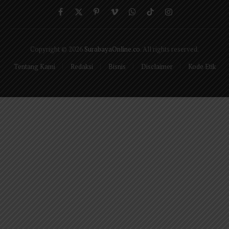
Facebook
X
Pinterest
Vimeo
WhatsApp
TikTok
Instagram
(Twitter)
Copyright © 2026
SurabayaOnline.co
. All rights reserved.
Tentang Kami
Redaksi
Bisnis
Disclaimer
Kode Etik