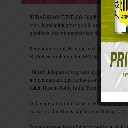
SURABAYAONLINE.CO-
Subdit Tipiter Ditr
atau ilegal mining yang da di dua lokasi, lo
pihaknya juga mengamankan delapan orang.
Kedelapan orang itu yang berhasil di amankan
FS (lokasi Jombang) dan MM, M, I dan ZA (lo
“Untuk delapan orang, saat ini masih kami pe
mengamankan tiga ekskavator, dua dari lokas
Kabid Humas Polda Jatim Trunoyudo Wisnu An
Dalam penanganan kasus ini Polda Jatim juga 
Garnisun, dan Dinas Lingkungan Hidup (LH),
Pengungkapan kasus ini merupakan bukti ke