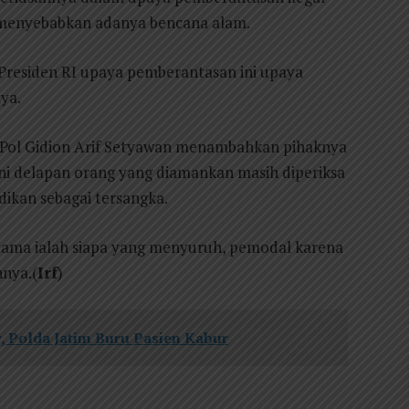
g menyebabkan adanya bencana alam.
Presiden RI upaya pemberantasan ini upaya
ya.
es Pol Gidion Arif Setyawan menambahkan pihaknya
 ini delapan orang yang diamankan masih diperiksa
ikan sebagai tersangka.
utama ialah siapa yang menyuruh, pemodal karena
nya.(
Irf
)
, Polda Jatim Buru Pasien Kabur