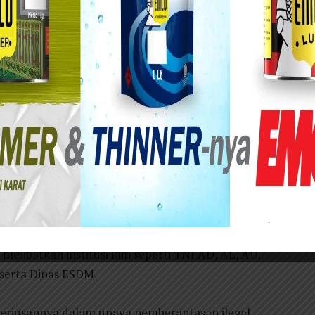
eskrimsus Polda Jawa Timur tutup tambang ilegal
kasi Sampang dan Jombang, dari penutupan itu
 dari dua lokasi yang berbeda yakni AH, SA, I dan
kasi Sampang).
riksa sebagai saksi, dan kami juga sudah
i Sampang dan satu dari lokasi Jombang” kata
diko, Senin (16/03/2020).
melibatkan institusi lain seperti TNI AD, AL, AU,
 serta Dinas ESDM.
seriusannya dalam upaya pemberantasan ilegal