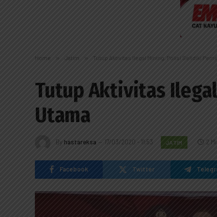
Home
»
Jatim
»
Tutup Aktivitas Ilegal Mining, Polisi Selidiki Pe
Tutup Aktivitas Ilega
Utama
By
hastareksa
17/03/2020 - 11:53
2 M
JATIM
Facebook
Twitter
Teleg