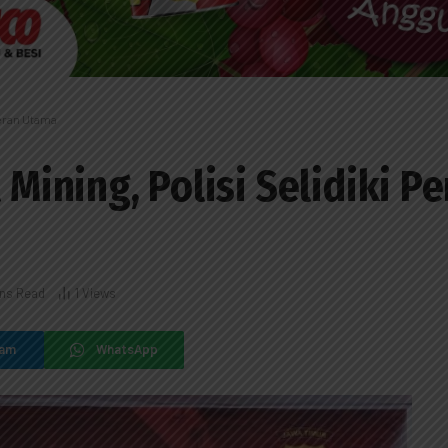
meran Utama
l Mining, Polisi Selidiki 
ins Read
1
Views
ram
WhatsApp