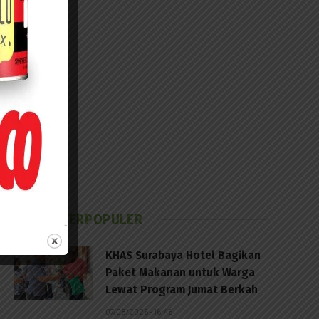
BERITA TERPOPULER
KHAS Surabaya Hotel Bagikan
Paket Makanan untuk Warga
Lewat Program Jumat Berkah
07/08/2026 - 16:46