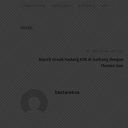
ilegal mining
polda jatim
sampang
sm
SHARE.
PREVIOUS ARTICLE
Bupati Gresik Hadang ASN di Gerbang dengan
Thermo Gun
hastareksa