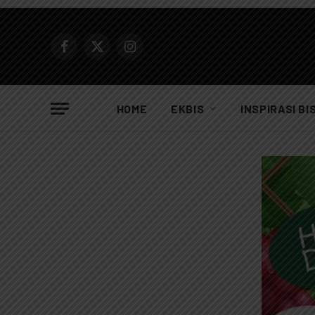
Facebook
X
Instagram
(Twitter)
HOME
EKBIS
INSPIRASI BI