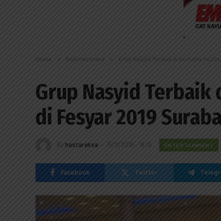
Home
»
Entertainment
»
Grup Nasyid Terbaik di Sumatra ‘NuZhi
Grup Nasyid Terbaik 
di Fesyar 2019 Surab
By
hastareksa
15/11/2019 - 18:18
ENTERTAINMENT
Facebook
Twitter
Teleg