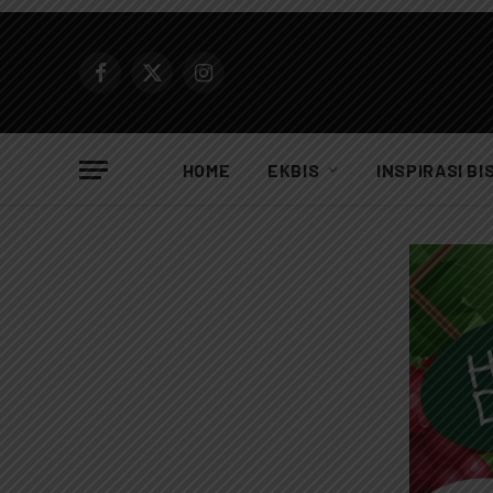
Facebook
X
Instagram
(Twitter)
HOME
EKBIS
INSPIRASI BI