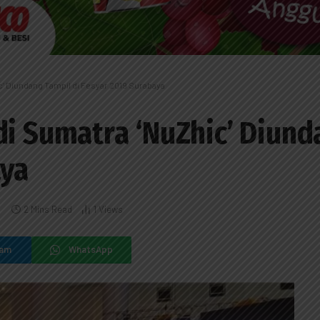
c’ Diundang Tampil di Fesyar 2019 Surabaya
di Sumatra ‘NuZhic’ Diun
aya
2 Mins Read
1
Views
ram
WhatsApp