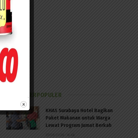
BERITA TERPOPULER
KHAS Surabaya Hotel Bagikan
Paket Makanan untuk Warga
Lewat Program Jumat Berkah
07/08/2026 - 16:46