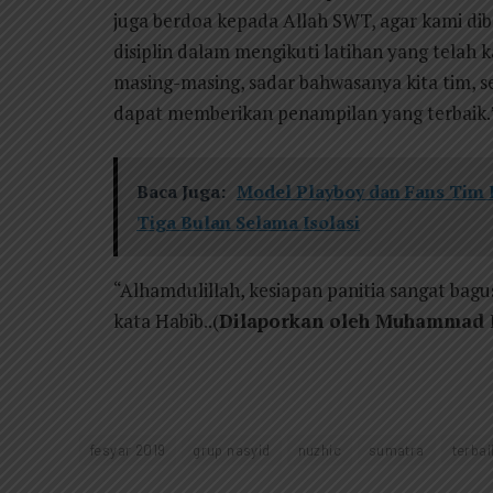
juga berdoa kepada Allah SWT, agar kami dib
disiplin dalam mengikuti latihan yang telah
masing-masing, sadar bahwasanya kita tim, 
dapat memberikan penampilan yang terbaik.
Baca Juga:
Model Playboy dan Fans Tim R
Tiga Bulan Selama Isolasi
“Alhamdulillah, kesiapan panitia sangat bag
kata Habib..(
Dilaporkan oleh Muhammad 
fesyar 2019
grup nasyid
nuzhic
sumatra
terbai