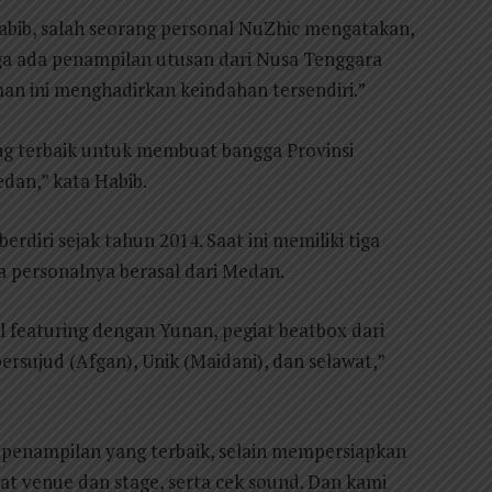
abib, salah seorang personal NuZhic mengatakan,
 juga ada penampilan utusan dari Nusa Tenggara
an ini menghadirkan keindahan tersendiri.”
g terbaik untuk membuat bangga Provinsi
dan,” kata Habib.
rdiri sejak tahun 2014. Saat ini memiliki tiga
ua personalnya berasal dari Medan.
l featuring dengan Yunan, pegiat beatbox dari
ujud (Afgan), Unik (Maidani), dan selawat,”
penampilan yang terbaik, selain mempersiapkan
at venue dan stage, serta cek sound. Dan kami