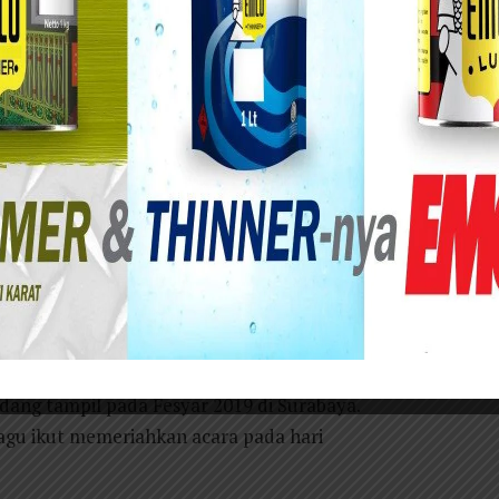
a menjadi kota penyelenggara acara puncak
 di tahun 2019 ini, mewakili pelaksanaan untuk
tanggal 6 – 9 November 2019 di Grand City Convex
, untuk pelaksanaan regional Sumatra telah
san Timur Indonesia di Banjarmasin. Fesyar
sinergi terintegrasi antar pesantren dan
syariah’.
ra saat ini yang berhasil meraih juara 1 pada
dang tampil pada Fesyar 2019 di Surabaya.
gu ikut memeriahkan acara pada hari