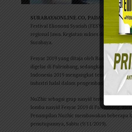
SURABAYAONLINE.CO, PADANG –
Surabay
Festival Ekonomi Syariah (FESYAR) Indonesia
regional Jawa. Kegiatan sukses digelar dari 
Surabaya.
Fesyar 2019 yang ditaja oleh Bank Indonesia
digelar di Palembang, sedangkan untuk Kawa
Indonesia 2019 mengangkat tema ‘Mendorong 
industri halal dalam pengembangan ekonomi 
NuZhic sebagai grup nasyid terbaik di Sumate
lomba nasyid Fesyar 2019 di Palembang, diun
Penampilan Nuzhic membawakan beberapa la
penutupannya, Sabtu (9/11/2019).