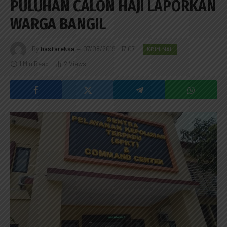
PULUHAN CALON HAJI LAPORKAN
WARGA BANGIL
By
hastareksa
07/08/2019 - 17:07
KRIMINAL
1 Min Read
2
Views