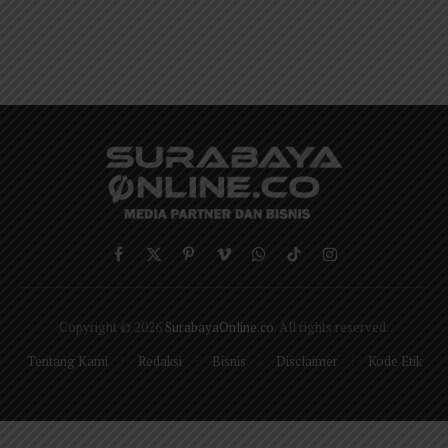
Facebook
X
Pinterest
Vimeo
WhatsApp
TikTok
Instagram
(Twitter)
Copyright © 2026
SurabayaOnline.co
. All rights reserved.
Tentang Kami
Redaksi
Bisnis
Disclaimer
Kode Etik