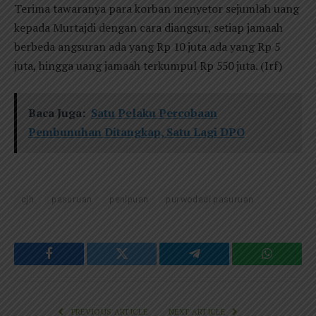
Terima tawaranya para korban menyetor sejumlah uang
kepada Murtajdi dengan cara diangsur, setiap jamaah
berbeda angsuran ada yang Rp 10 juta ada yang Rp 5
juta, hingga uang jamaah terkumpul Rp 550 juta. (Irf)
Baca Juga:
Satu Pelaku Percobaan
Pembunuhan Ditangkap, Satu Lagi DPO
cjh
pasuruan
penipuan
purwodadi pasuruan
Facebook
Twitter
Telegram
WhatsAp
PREVIOUS ARTICLE
NEXT ARTICLE