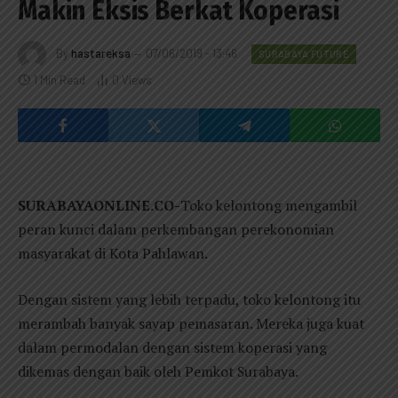
Makin Eksis Berkat Koperasi
By
hastareksa
07/06/2019 - 13:46
SURABAYA FUTURE
1 Min Read
0
Views
SURABAYAONLINE.CO-
Toko kelontong mengambil
peran kunci dalam perkembangan perekonomian
masyarakat di Kota Pahlawan.
Dengan sistem yang lebih terpadu, toko kelontong itu
merambah banyak sayap pemasaran. Mereka juga kuat
dalam permodalan dengan sistem koperasi yang
dikemas dengan baik oleh Pemkot Surabaya.