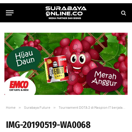
Home
»
Surabaya Future
»
Tournament DOTA 2 di Maspion IT berjalan sukses
IMG-20190519-WA0068