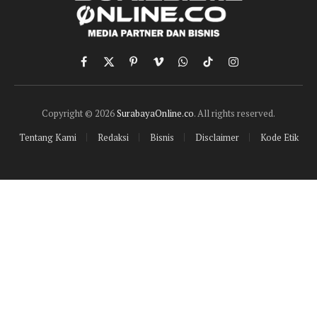
Facebook
X
Pinterest
Vimeo
WhatsApp
TikTok
Instagram
(Twitter)
Copyright © 2026
SurabayaOnline.co
. All rights reserved.
Tentang Kami
Redaksi
Bisnis
Disclaimer
Kode Etik