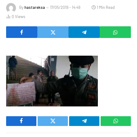
By
hastareksa
17/05/2019 - 14:49
1 Min Read
0
Views
Facebook
Twitter
Telegram
WhatsAp