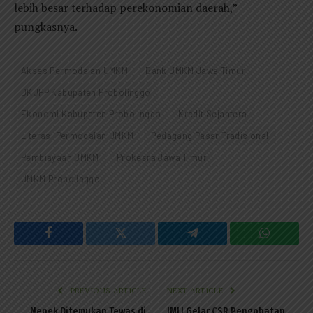
lebih besar terhadap perekonomian daerah,”
pungkasnya.
Akses Permodalan UMKM
Bank UMKM Jawa Timur
DKUPP Kabupaten Probolinggo
Ekonomi Kabupaten Probolinggo
Kredit Sejahtera
Literasi Permodalan UMKM
Pedagang Pasar Tradisional
Pembiayaan UMKM
Prokesra Jawa Timur
UMKM Probolinggo
Facebook
Twitter
Telegram
WhatsAp
PREVIOUS ARTICLE
NEXT ARTICLE
Nenek Ditemukan Tewas di
IMLI Gelar CSR Pengobatan