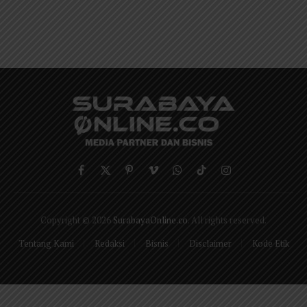
Facebook
X
Pinterest
Vimeo
WhatsApp
TikTok
Instagram
(Twitter)
Copyright © 2026
SurabayaOnline.co
. All rights reserved.
Tentang Kami
Redaksi
Bisnis
Disclaimer
Kode Etik