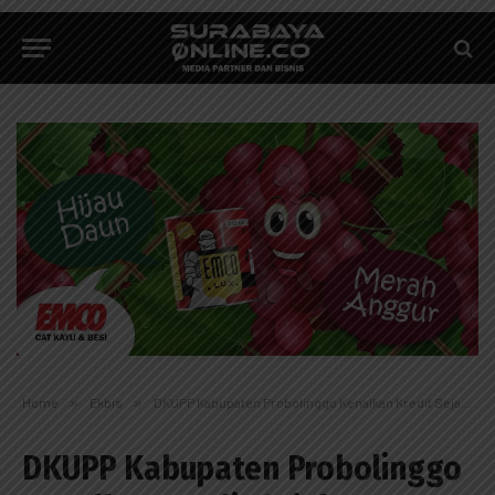
Home
»
Ekbis
»
DKUPP Kabupaten Probolinggo Kenalkan Kredit Sejahtera Bunga 3 Persen kepada Pelaku UMKM
DKUPP Kabupaten Probolinggo