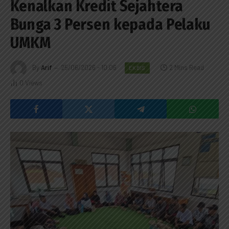
Kenalkan Kredit Sejahtera
Bunga 3 Persen kepada Pelaku
UMKM
By
Arif
25/06/2026 - 10:06
2 Mins Read
EKBIS
0
Views