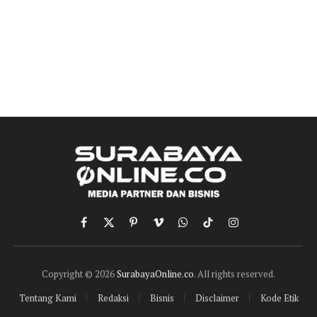
Facebook
X
Pinterest
Vimeo
WhatsApp
TikTok
Instagram
(Twitter)
Copyright © 2026
SurabayaOnline.co
. All rights reserved.
Tentang Kami
Redaksi
Bisnis
Disclaimer
Kode Etik