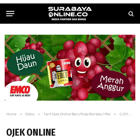
Home
»
Ekbis
»
Tarif Ojek Online Baru Mulai Berlaku 1 Mei
»
OJEK ONLINE
OJEK ONLINE