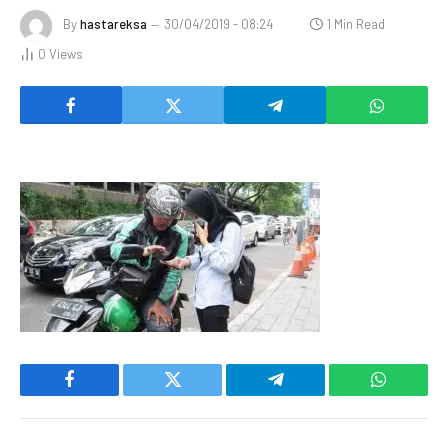
By
hastareksa
30/04/2019 - 08:24
1 Min Read
0
Views
Facebook
Twitter
Telegram
WhatsAp