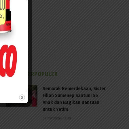
BERITA TERPOPULER
Semarak Kemerdekaan, Sister
Fillah Sumenep Santuni 56
Anak dan Bagikan Bantuan
untuk Yatim
09/08/2026 - 19:39