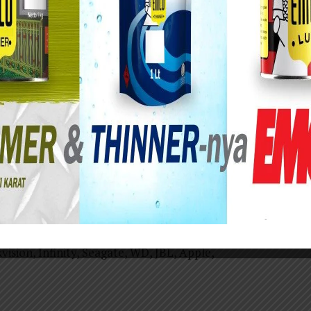
erasional salah satu dari ratusan toko yang
, Termurah dan Terbesar
 INTEL, LG, Samsung, Canon, Epson, Benq, Apple,
B, Fingerspot & Kanasecure, SanDisk, Nvidia,
vision, Infinity, Seagate, WD, JBL, Apple,