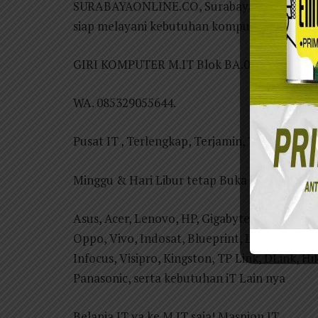
SURABAYAONLINE.CO, Surabaya —Sudah berop
siap melayani kebutuhan komputer anda.
GIRI KOMPUTER M.IT Blok BA.08
WA. 085329055644.
Pusat IT , Terlengkap, Terjamin, Terpercaya
Minggu & Hari Libur tetap Buka
Asus, Acer, Lenovo, HP, Gigabyte, MSI, AMD,
Oppo, Vivo, Indosat, Blueprint, Logitech, MB
Infocus, Visipro, Kingston, TP Link, DLink, Hik
Panasonic, serta kebutuhan iT Lain nya
Belanja IT ya ke M.IT saja! Maspion.IT