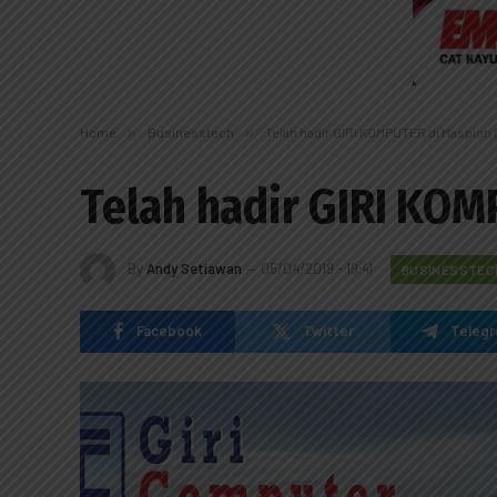
Home
»
Businesstech
»
Telah hadir GIRI KOMPUTER di Maspion
Telah hadir GIRI KO
By
Andy Setiawan
05/04/2019 - 19:41
BUSINESSTEC
Facebook
Twitter
Teleg