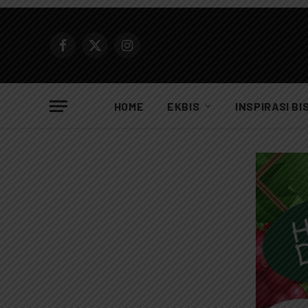
Facebook
X
Instagram
(Twitter)
HOME
EKBIS
INSPIRASI BI