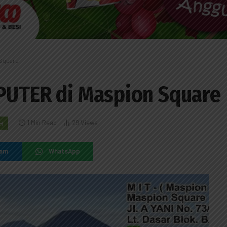
 Square
MPUTER di Maspion Square
1 Min Read
29
Views
H
ram
WhatsApp