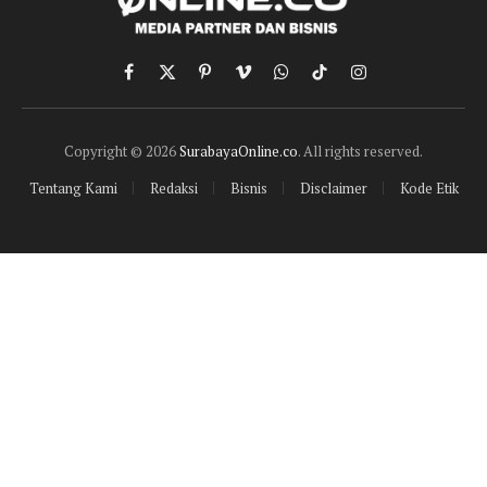
Facebook
X
Pinterest
Vimeo
WhatsApp
TikTok
Instagram
(Twitter)
Copyright © 2026
SurabayaOnline.co
. All rights reserved.
Tentang Kami
Redaksi
Bisnis
Disclaimer
Kode Etik