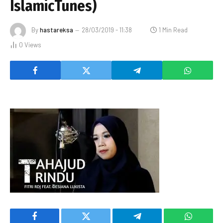
IslamicTunes)
By
hastareksa
28/03/2019 - 11:38
1 Min Read
0
Views