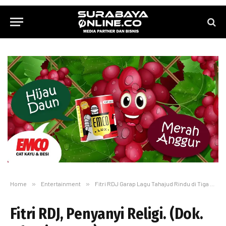
Home
»
Entertainment
»
Fitri RDJ Garap Lagu Tahajud Rindu di Tiga Kota Dua Negara
Fitri RDJ, Penyanyi Religi. (Dok.