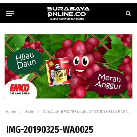
Home
»
Jatim
»
DUA ALUMNI POLTERA LANJUT STUDY KE LUAR NEGERI
IMG-20190325-WA0025