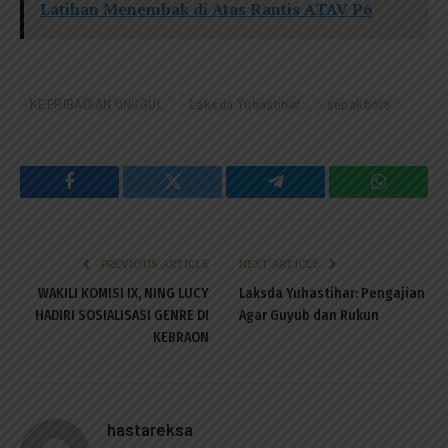
Latihan Menembak di Atas Rantis ATAV P6
KEPRIBADIAN UNGGUL
Laksda Yuhastihar
sepakbola
Facebook
Twitter
Telegram
WhatsAp
PREVIOUS ARTICLE
NEXT ARTICLE
WAKILI KOMISI IX, NING LUCY
Laksda Yuhastihar: Pengajian
HADIRI SOSIALISASI GENRE DI
Agar Guyub dan Rukun
KEBRAON
hastareksa