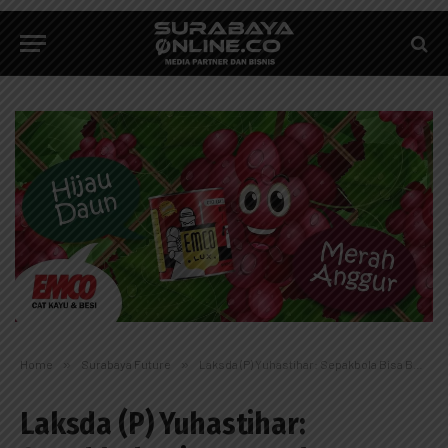
Home
»
Surabaya Future
»
Laksda (P) Yuhastihar: Sepakbola Bisa Bentuk Kepribadian Unggul
Laksda (P) Yuhastihar: