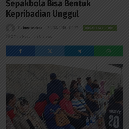
Sepakbola Bisa Bentuk
Kepribadian Unggul
By
hastareksa
24/03/2019 - 09:27
SURABAYA FUTURE
2 Mins Read
0
Views