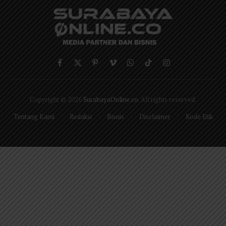
Facebook
X
Pinterest
Vimeo
WhatsApp
TikTok
Instagram
(Twitter)
Copyright © 2026
SurabayaOnline.co
. All rights reserved.
Tentang Kami
Redaksi
Bisnis
Disclaimer
Kode Etik