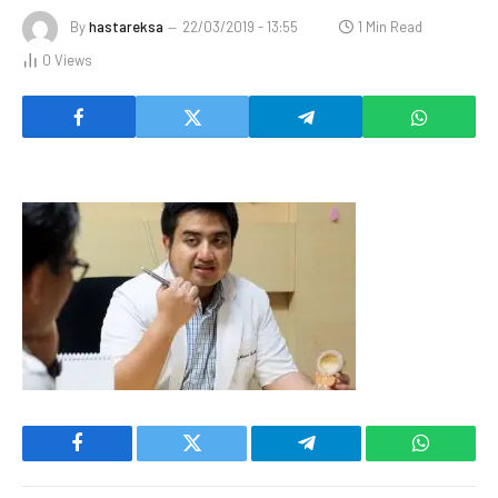
By
hastareksa
22/03/2019 - 13:55
1 Min Read
0
Views
Facebook
Twitter
Telegram
WhatsAp