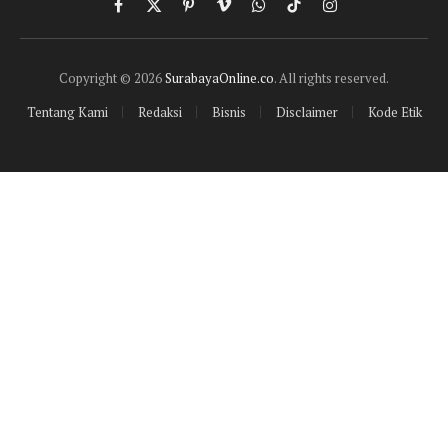
Facebook
X
Pinterest
Vimeo
WhatsApp
TikTok
Instagram
(Twitter)
Copyright © 2026
SurabayaOnline.co
. All rights reserved.
Tentang Kami
Redaksi
Bisnis
Disclaimer
Kode Etik