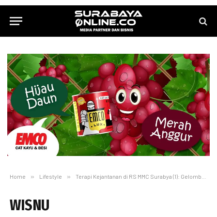
Home
»
Lifestyle
»
Terapi Kejantanan di RS MMC Surabya (1): Gelombang Kejut (LSWT) untuk Pulihkan Kejantanan
WISNU