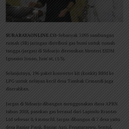
SURABAYAONLINE.CO-
Sebanyak 7.093 sambungan
rumah (SR) jaringan distribusi gas bumi untuk rumah
tangga (jargas) di Sidoarjo diresmikan Menteri ESDM
Ignasius Jonan, Jum’at, (1/3).
Selanjutnya, 196 paket konverter kit (konkit) BBM ke
LPG untuk nelayan kecil desa Tambak Cemandi juga
diserahkan.
Jargas di Sidoarjo dibangun menggunakan dana APBN
tahun 2018, pasokan gas berasal dari Lapindo Brantas
Ltd sebesar 0,4 mmscfd. Jargas dibangun di 7 desa yaitu
desa Banjar Panji, Banjar Asri, Penatarsewu, Sentul,