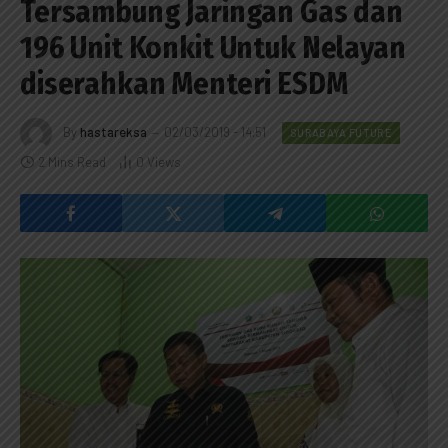
Tersambung Jaringan Gas dan
196 Unit Konkit Untuk Nelayan
diserahkan Menteri ESDM
By
hastareksa
02/03/2019 - 14:51
SURABAYA FUTURE
2 Mins Read
0
Views