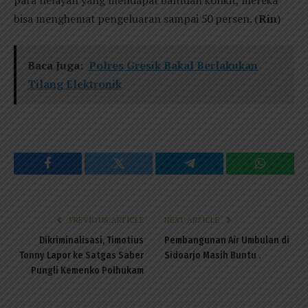
para nelayan yang mendapat bantuan konkit, mereka
bisa menghemat pengeluaran sampai 50 persen. (
Rin
)
Baca Juga:
Polres Gresik Bakal Berlakukan
Tilang Elektronik
Facebook
Twitter
Telegram
WhatsAp
PREVIOUS ARTICLE
NEXT ARTICLE
Dikriminalisasi, Timotius
Pembangunan Air Umbulan di
Tonny Lapor ke Satgas Saber
Sidoarjo Masih Buntu .
Pungli Kemenko Polhukam