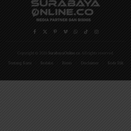
Facebook
X
Pinterest
Vimeo
WhatsApp
TikTok
Instagram
(Twitter)
Copyright © 2026
SurabayaOnline.co
. All rights reserved.
Tentang Kami
Redaksi
Bisnis
Disclaimer
Kode Etik