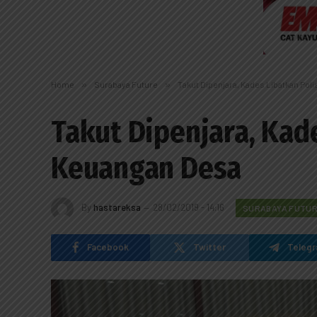
Home
»
Surabaya Future
»
Takut Dipenjara, Kades Libatkan Pol
Takut Dipenjara, Kade
Keuangan Desa
By
hastareksa
28/02/2019 - 14:16
SURABAYA FUTU
Facebook
Twitter
Teleg