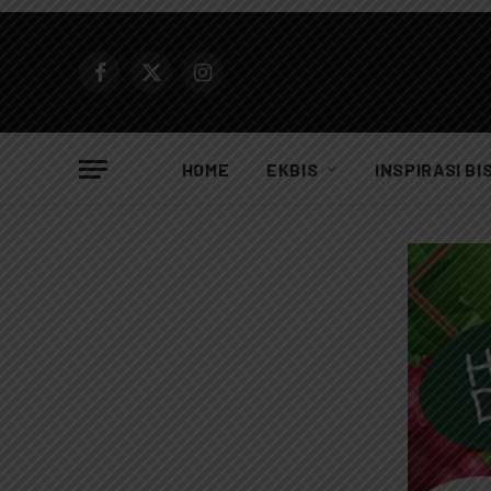
Facebook
X
Instagram
(Twitter)
HOME
EKBIS
INSPIRASI BI