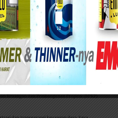
ara karena salah dalam mengelola keuangan
ibatkan pendampingan pihak kejaksaan dan
as Pemberdayaan Masyarakat dan Desa
euangan Desa dengan Aplikasi Sistem Keuangan
la desa se Kabupaten Gresik.
Praja, Kamis (28/2), dibuka Wakil Bupati Dr.
. Pembicara lainnya adalah Kapolres AKBP
ika, SH. Juga hadir sebagai nara sumber, adalah
asan Keuangan dan Pembangunan Propinsi (BPKP)
istrasi dan transparansi keuangan desa. Saya