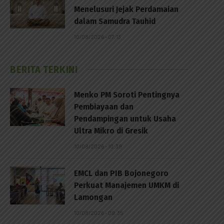
Menelusuri Jejak Perdamaian
dalam Samudra Tauhid
10/08/2026 - 07:13
BERITA TERKINI
Menko PM Soroti Pentingnya
Pembiayaan dan
Pendampingan untuk Usaha
Ultra Mikro di Gresik
10/08/2026 - 10:39
EMCL dan PIB Bojonegoro
Perkuat Manajemen UMKM di
Lamongan
p
10/08/2026 - 09:35