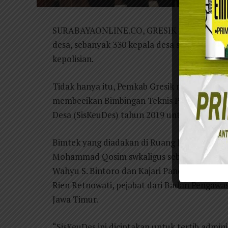
SURABAYAONLINE.CO, GRESIK – Takut dipenj
desa, sebanyak 330 kepala desa sepakat mel
kepolisian.
Tidak hanya itu, Pemkab Gresik melalui Din
membeeikan Bimbingan Teknis Pengelolaan K
Desa (SisKeuDes) tahun 2019 untuk para kepa
Bimtek yang diadakan di Ruang Mandala Bakti 
Mohammad Qosim swkaligus sebagai pemateri
Wahyu S. Bintoro dan Kajari Pandu Pramukart
Rien Retnowati, pejabat dari Badan Pengaw
Jawa Timur.
“SisKeuDes ini diciptakan untuk tertib admin