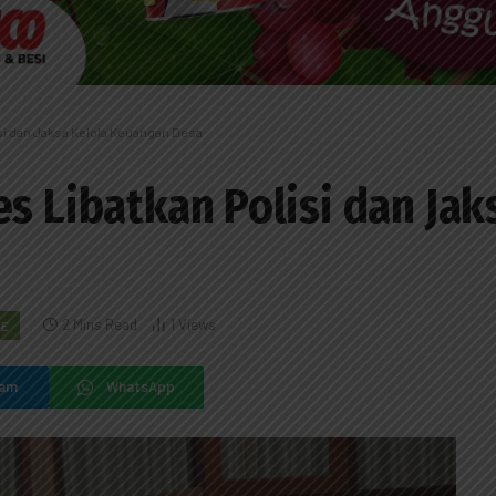
isi dan Jaksa Kelola Keuangan Desa
s Libatkan Polisi dan Jak
2 Mins Read
1
Views
RE
ram
WhatsApp