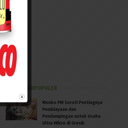
BERITA TERPOPULER
Menko PM Soroti Pentingnya
Pembiayaan dan
Pendampingan untuk Usaha
Ultra Mikro di Gresik