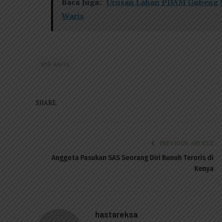
Baca Juga:
Urusan Lahan PDAM Gubeng Su
Waris
ahli waris
SHARE.
PREVIOUS ARTICLE
Anggota Pasukan SAS Seorang Diri Bunuh Teroris di
Kenya
hastareksa