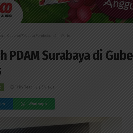
a di Gubeng (7):Upaya Pembelaan Ahli Waris
ah PDAM Surabaya di Gube
s
1 Min Read
3
Views
E
ram
WhatsApp