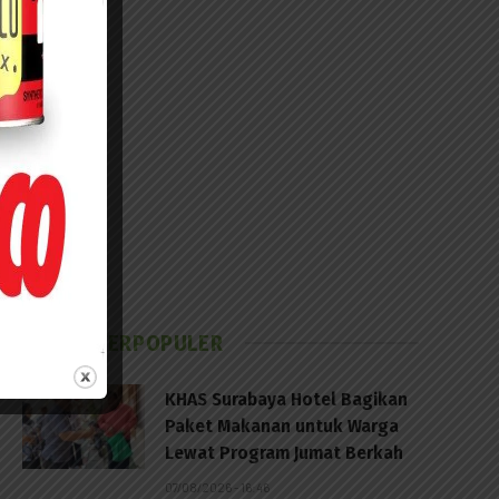
BERITA TERPOPULER
KHAS Surabaya Hotel Bagikan
Paket Makanan untuk Warga
Lewat Program Jumat Berkah
07/08/2026 - 16:46