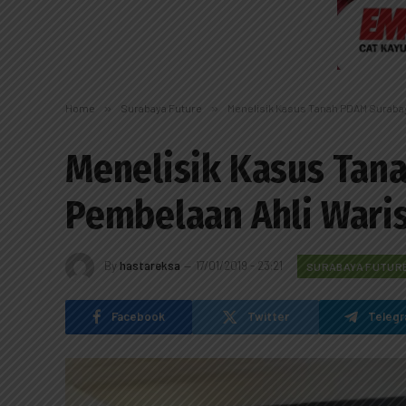
Home
»
Surabaya Future
»
Menelisik Kasus Tanah PDAM Surabay
Menelisik Kasus Tan
Pembelaan Ahli Wari
By
hastareksa
17/01/2019 - 23:21
SURABAYA FUTUR
Facebook
Twitter
Teleg