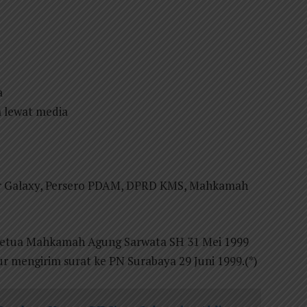
a
 lewat media
nar Galaxy, Persero PDAM, DPRD KMS, Mahkamah
 Ketua Mahkamah Agung Sarwata SH 31 Mei 1999
 mengirim surat ke PN Surabaya 29 Juni 1999.(*)