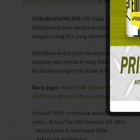
SURABAYAONLINE.CO-
Pada tulisan sebelu
hilangnya berkas-berkas penting di PN Suraba
tangan orang MA yang memeriksanya di PN S
Klarifikasi sudah jelas menunjukkan bahwa d
kunjung ada eksekusi yang dinanti-nati oleh 
berhembus angin reformasi di tahun 1999.
Baca Juga
:
Menelisik Kasus Tanah PDAM 
di PN Surabaya Dibawa Petugas MA
Setelah TPHS terbentuk mulailah upaya meny
yaitu:- Ketua Tim Drs Suyanto SH MBA
– Wakil Ketua K Machmud Udin
– Sekretaris Fransiscus