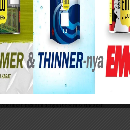
mnya pihak ahli waris telah dirugikan dengan
ya. Namun wakil ahli waris melihat berkas itu di
urabaya ketika Bawas MA melakukan klarifikasi.
ata-data sudah cocok dan benar tetapi tak
ahli waris. Beberapa tahun berlalu kemudian
Surabaya di Gubeng (6): Berkas yang Hilang
elesaikan kasus ini dengan beberapa tindakan