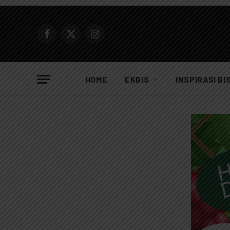
Facebook
X
Instagram
(Twitter)
HOME
EKBIS
INSPIRASI BI