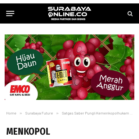
Home
»
Surabaya Future
»
Satgas Saber Pungli Kemenkopolhukam Sudah Terima Laporan Soal Kasus Tanah PDAM Surabaya di Gubeng
MENKOPOL