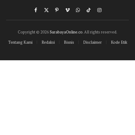
Facebook
X
Pinterest
Vimeo
WhatsApp
TikTok
Instagram
(Twitter)
Copyright © 2026
SurabayaOnline.co
. All rights reserved.
Tentang Kami
Redaksi
Bisnis
Disclaimer
Kode Etik