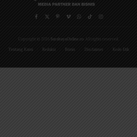
Facebook
X
Pinterest
Vimeo
WhatsApp
TikTok
Instagram
(Twitter)
Copyright © 2026
SurabayaOnline.co
. All rights reserved.
Tentang Kami
Redaksi
Bisnis
Disclaimer
Kode Etik