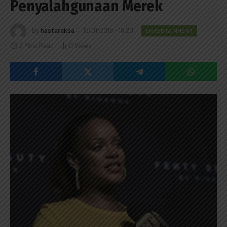
Penyalahgunaan Merek
By
hastareksa
16/01/2019 - 18:20
ENTERTAINMENT
2 Mins Read
0
Views