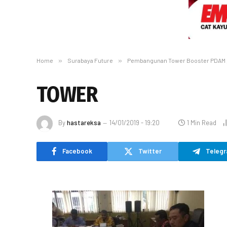
Home
»
Surabaya Future
»
Pembangunan Tower Booster PDAM ,
TOWER
By
hastareksa
14/01/2019 - 19:20
1 Min Read
Facebook
Twitter
Teleg