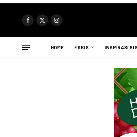
Facebook
X
Instagram
(Twitter)
HOME
EKBIS
INSPIRASI BI