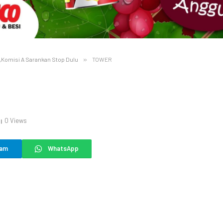
Komisi A Sarankan Stop Dulu
»
TOWER
0
Views
ram
WhatsApp