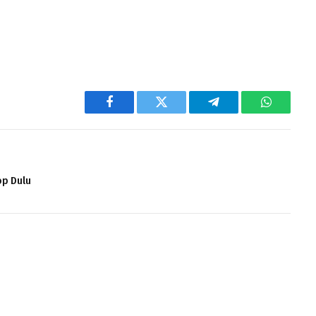
Facebook
Twitter
Telegram
WhatsAp
op Dulu