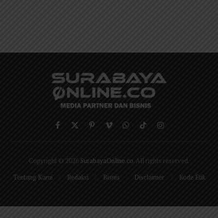
Facebook
X
Pinterest
Vimeo
WhatsApp
TikTok
Instagram
(Twitter)
Copyright © 2026
SurabayaOnline.co
. All rights reserved.
Tentang Kami
Redaksi
Bisnis
Disclaimer
Kode Etik