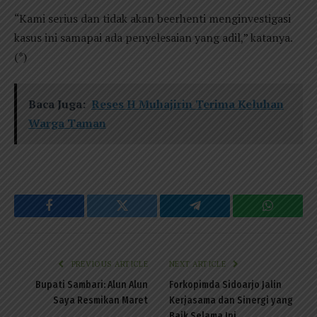
“Kami serius dan tidak akan beerhenti menginvestigasi
kasus ini samapai ada penyelesaian yang adil,” katanya.
(*)
Baca Juga:
Reses H Muhajirin Terima Keluhan
Warga Taman
Facebook
Twitter
Telegram
WhatsAp
PREVIOUS ARTICLE
NEXT ARTICLE
Bupati Sambari: Alun Alun
Forkopimda Sidoarjo Jalin
Saya Resmikan Maret
Kerjasama dan Sinergi yang
Baik Selama Ini