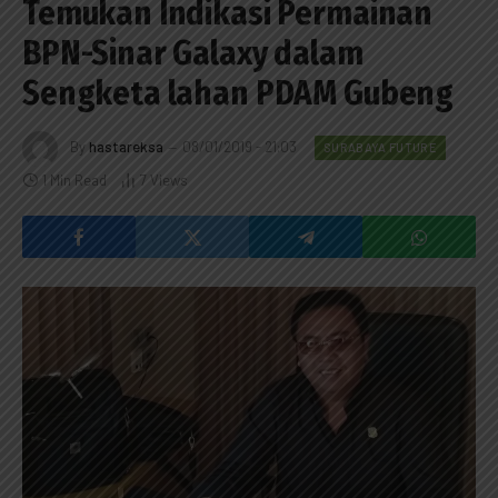
Temukan Indikasi Permainan
BPN-Sinar Galaxy dalam
Sengketa lahan PDAM Gubeng
By
hastareksa
08/01/2019 - 21:03
SURABAYA FUTURE
1 Min Read
7
Views