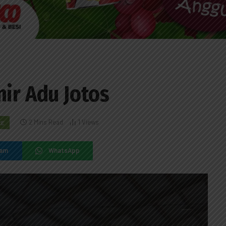
nir Adu Jotos
2 Mins Read
1
Views
RE
ram
WhatsApp