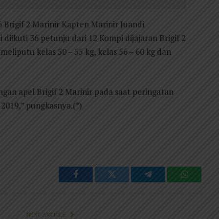
Brigif 2 Marinir Kapten Marinir Juandi
iikuti 36 petunju dari 12 Kompi dijajaran Brigif 2
eliputu kelas 50 – 55 kg, kelas 56 – 60 kg dan
gan apel Brigif 2 Marinir pada saat peringatan
 2019,” pungkasnya.(*)
Facebook
Twitter
Telegram
WhatsAp
NEXT ARTICLE