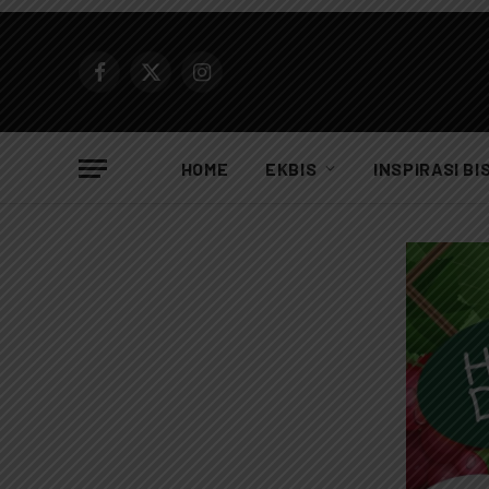
Facebook
X
Instagram
(Twitter)
HOME
EKBIS
INSPIRASI BI