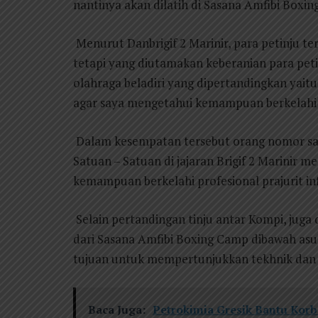
nantinya akan dilatih di Sasana Amfibi Boxing
Menurut Danbrigif 2 Marinir, para petinju te
tetapi yang diutamakan keberanian para petinj
olahraga beladiri yang dipertandingkan yait
agar saya mengetahui kemampuan berkelahi ata
Dalam kesempatan tersebut orang nomor satu
Satuan – Satuan di jajaran Brigif 2 Marinir m
kemampuan berkelahi profesional prajurit inf
Selain pertandingan tinju antar Kompi, juga d
dari Sasana Amfibi Boxing Camp dibawah asu
tujuan untuk mempertunjukkan tekhnik dan t
Baca Juga:
Petrokimia Gresik Bantu Kor