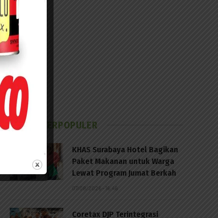
BERITA TERPOPULER
KHAS Surabaya Hotel Bagikan
Paket Makanan untuk Warga
Lewat Program Jumat Berkah
07/08/2026 - 16:46
Coretax DJP Terintegrasi