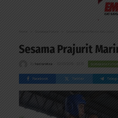
Home
»
Surabaya Future
»
Sesama Prajurit Marinir Adu Jotos
Sesama Prajurit Mari
By
hastareksa
02/01/2019 - 22:31
SURABAYA FUTU
Facebook
Twitter
Teleg