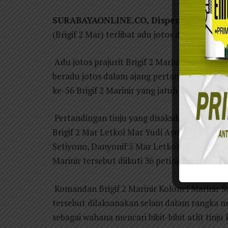
SURABAYAONLINE.CO, Dispen Kormar (Si
(Brigif 2 Mar) terlibat adu jotos di Bhumi Ma
Adu jotos prajurit Brigif 2 Marinir tersebut
beradu jotos dalam ajang pertandingan tin
ke-56 Brigif 2 Marinir yang jatuh pada tangga
Pertandingan tinju yang disaksikan Komandan
Brigif 2 Mar Letkol Mar Yudi Asmar, Pasinte
Setiyono, Danyonif 5 Mar Letkol Marinir Arip 
Marinir tersebut diikuti 36 petinju dari 12 Kom
Komandan Brigif 2 Marinir Kolonel Marinir S
tersebut dilaksanakan selain dalam rangka m
sebagai wahana mencari bibit-bibit atlit tinju