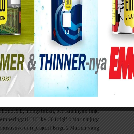
doarjo)
.
Prajurit Brigade Infateri 2 Marinir
rinir Gedangan, Sidoarjo. Rabu (02/01/2019).
 bukan tawuran atau kesalahpahaman, tetapi
ju antar Kompi dalam rangka memperingati HUT
l 17 Januari 2019 nanti.
 Brigif 2 Mar Kolonel Marinir Suliono, S.E, Wadan
l Letkol Mar Beni Rahim, Pasops Letkol Mar Argo
Supriyadi dan Para Perwira di jajaran Brigif 2
pi dijajaran Brigif 2 Marinir.
uliono, S.E, mengatakan, pertandingan tinju
emperingati HUT ke-56 Brigif 2 Marinir juga
 khususnya dari prajurit Brigif 2 Marinir yang