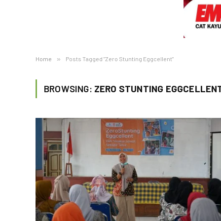
Home
»
Posts Tagged "Zero Stunting Eggcellent"
BROWSING:
ZERO STUNTING EGGCELLEN