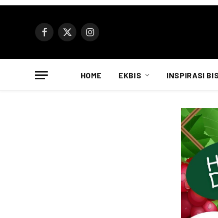
Facebook
X
Instagram
(Twitter)
HOME
EKBIS
INSPIRASI BI