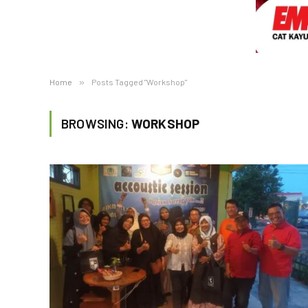
Home
»
Posts Tagged "Workshop"
BROWSING:
WORKSHOP