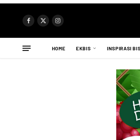
Facebook
X
Instagram
(Twitter)
HOME
EKBIS
INSPIRASI BI