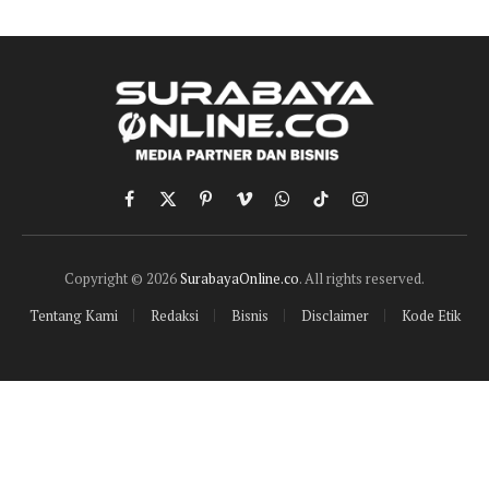
Facebook
X
Pinterest
Vimeo
WhatsApp
TikTok
Instagram
(Twitter)
Copyright © 2026
SurabayaOnline.co
. All rights reserved.
Tentang Kami
Redaksi
Bisnis
Disclaimer
Kode Etik