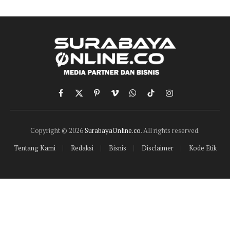
Facebook
X
Pinterest
Vimeo
WhatsApp
TikTok
Instagram
(Twitter)
Copyright © 2026
SurabayaOnline.co
. All rights reserved.
Tentang Kami
Redaksi
Bisnis
Disclaimer
Kode Etik