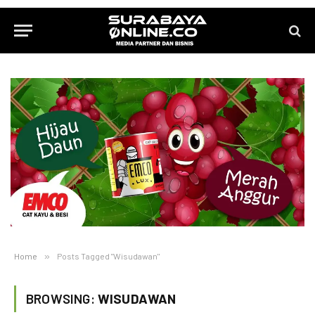
Home
»
Posts Tagged "Wisudawan"
BROWSING:
WISUDAWAN