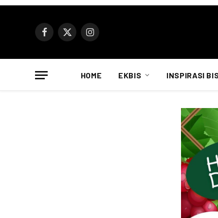
Facebook
X
Instagram
(Twitter)
HOME
EKBIS
INSPIRASI BI