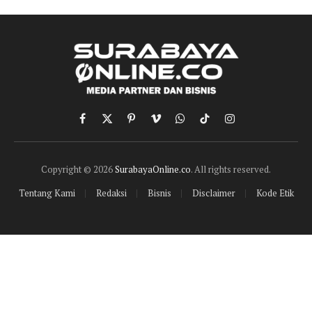
Facebook
X
Pinterest
Vimeo
WhatsApp
TikTok
Instagram
(Twitter)
Copyright © 2026
SurabayaOnline.co
. All rights reserved.
Tentang Kami
Redaksi
Bisnis
Disclaimer
Kode Etik