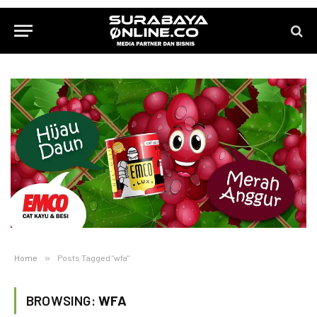
Home
»
Posts Tagged "wfa"
BROWSING:
WFA