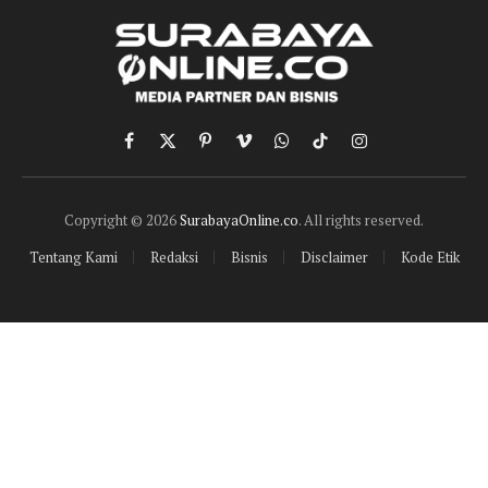
Facebook
X
Pinterest
Vimeo
WhatsApp
TikTok
Instagram
(Twitter)
Copyright © 2026
SurabayaOnline.co
. All rights reserved.
Tentang Kami
Redaksi
Bisnis
Disclaimer
Kode Etik