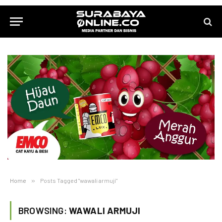
Home
»
Posts Tagged "wawali armuji"
BROWSING:
WAWALI ARMUJI