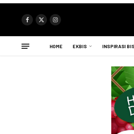
Facebook
X
Instagram
(Twitter)
HOME
EKBIS
INSPIRASI BI