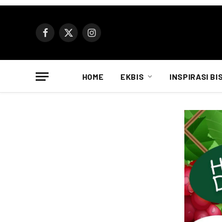
Facebook
X
Instagram
(Twitter)
HOME
EKBIS
INSPIRASI BI