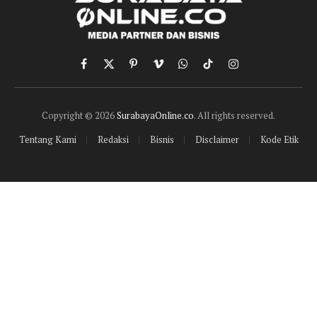
Facebook
X
Pinterest
Vimeo
WhatsApp
TikTok
Instagram
(Twitter)
Copyright © 2026
SurabayaOnline.co
. All rights reserved.
Tentang Kami
Redaksi
Bisnis
Disclaimer
Kode Etik