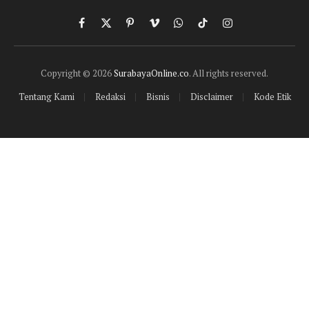
Facebook
X
Pinterest
Vimeo
WhatsApp
TikTok
Instagram
(Twitter)
Copyright © 2026
SurabayaOnline.co
. All rights reserved.
Tentang Kami
Redaksi
Bisnis
Disclaimer
Kode Etik