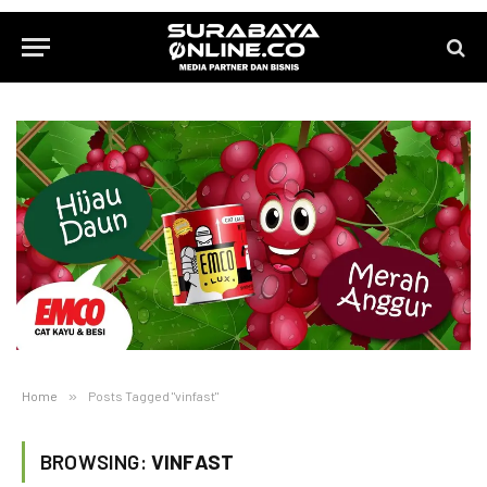
Home
»
Posts Tagged "vinfast"
BROWSING:
VINFAST