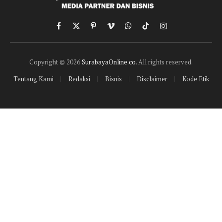
Facebook
X
Pinterest
Vimeo
WhatsApp
TikTok
Instagram
(Twitter)
Copyright © 2026
SurabayaOnline.co
. All rights reserved.
Tentang Kami
Redaksi
Bisnis
Disclaimer
Kode Etik