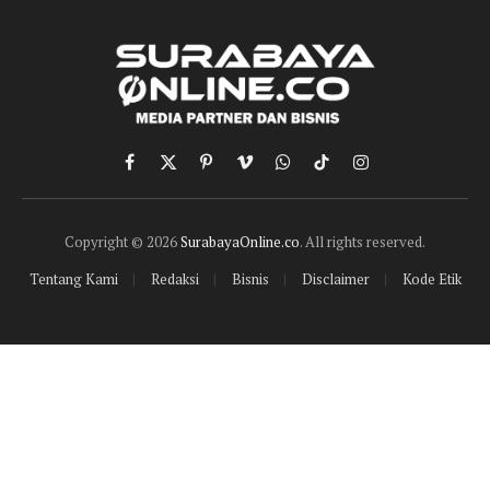
Facebook
X
Pinterest
Vimeo
WhatsApp
TikTok
Instagram
(Twitter)
Copyright © 2026
SurabayaOnline.co
. All rights reserved.
Tentang Kami
Redaksi
Bisnis
Disclaimer
Kode Etik