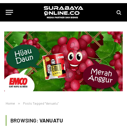
Home
»
Posts Tagged "Vanuatu"
BROWSING:
VANUATU