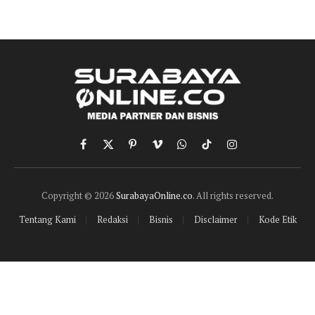
Facebook
X
Pinterest
Vimeo
WhatsApp
TikTok
Instagram
(Twitter)
Copyright © 2026
SurabayaOnline.co
. All rights reserved.
Tentang Kami
Redaksi
Bisnis
Disclaimer
Kode Etik