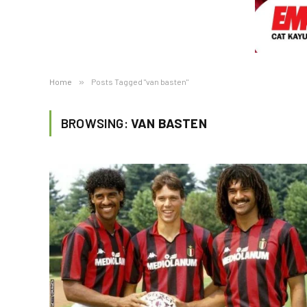
Home
»
Posts Tagged "van basten"
BROWSING:
VAN BASTEN