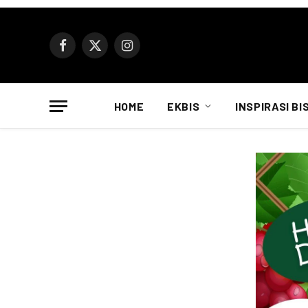
Facebook
X
Instagram
(Twitter)
HOME
EKBIS
INSPIRASI BI