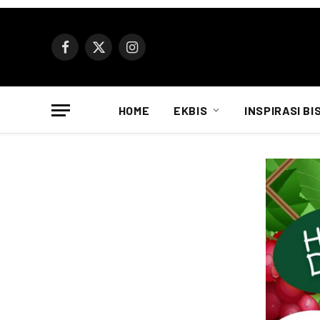
Facebook
X
Instagram
(Twitter)
HOME
EKBIS
INSPIRASI BI