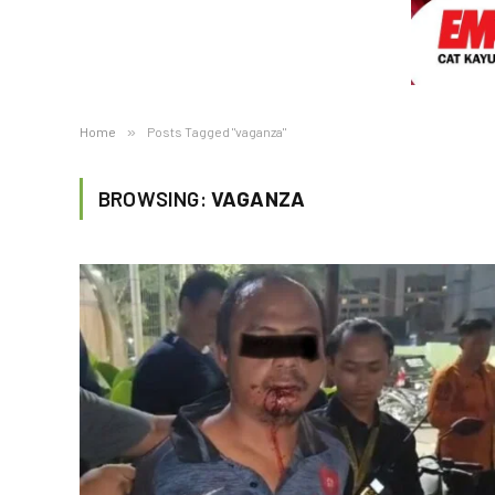
Home
»
Posts Tagged "vaganza"
BROWSING:
VAGANZA