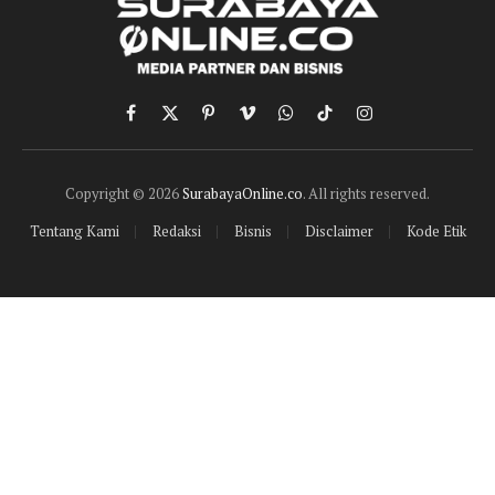
Facebook
X
Pinterest
Vimeo
WhatsApp
TikTok
Instagram
(Twitter)
Copyright © 2026
SurabayaOnline.co
. All rights reserved.
Tentang Kami
Redaksi
Bisnis
Disclaimer
Kode Etik